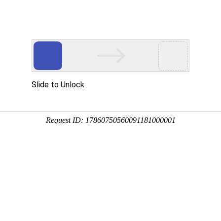
网站首页
关于我们
产品中心
新闻资讯
工艺中心