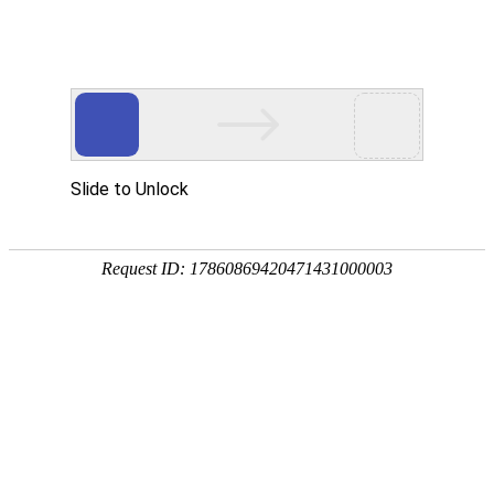
当前位置：
首页
>>
新闻资讯
2026
技术文章
03-10
深圳市天生赢家 凯发一触即发精密科技有限公
司蚀刻加工的产品清单