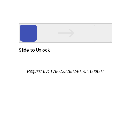
当前位置：
首页
>>
新闻资讯
>>
技术文章
深圳市天生赢家 凯发一触即发精密科技有限公
司电话13826506453｜产品应用与联系指南
更新时间：2026-04-16
点击次数：1
在当前制造业不断向精密化发展的趋势下，
蚀刻加工
技术正被越